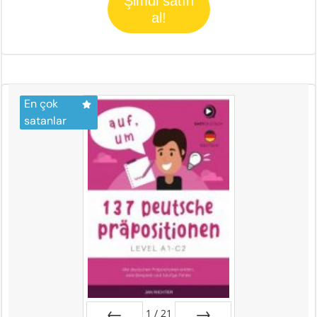
Şimdi satın
al!
En çok
satanlar
1
/
21