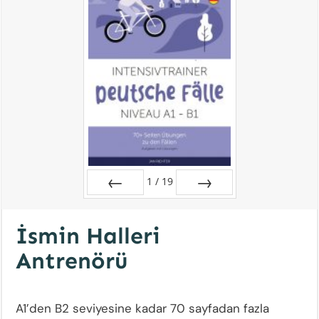
1
/
19
Zurück
Vor
İsmin Halleri
Antrenörü
A1’den B2 seviyesine kadar 70 sayfadan fazla