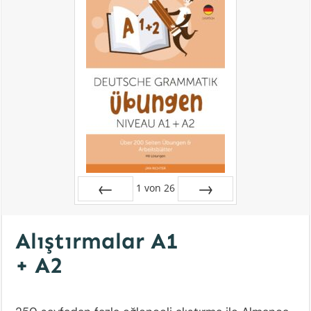
1
von
26
Zurück
Vor
Alıştırmalar A1
+ A2