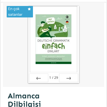
En çok
satanlar
1
/
29
Zurück
Vor
Almanca
Dilbilgisi