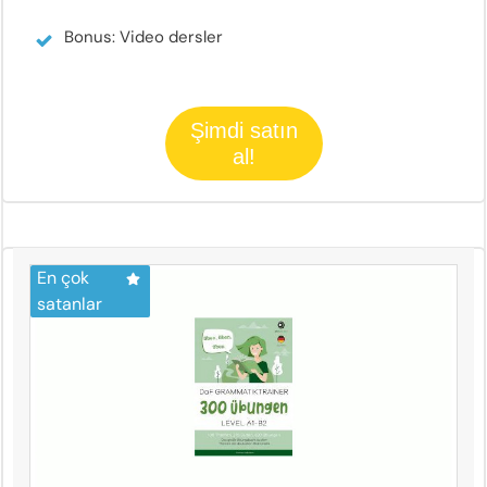
Bonus: Video dersler
Şimdi satın
al!
En çok
satanlar