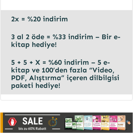
2x =
%20 indirim
3 al 2 öde = %33 indirim – Bir e-
kitap hediye!
5 + 5 + X
= %60 indirim – 5 e-
kitap ve 100’den fazla “Video,
PDF, Alıştırma” içeren dilbilgisi
paketi hediye
!